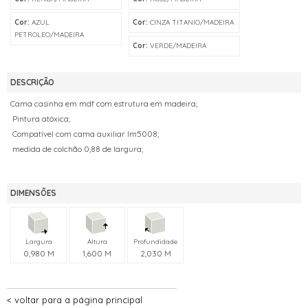
Cor:
AZUL
Cor:
CINZA TITANIO/MADEIRA
PETROLEO/MADEIRA
Cor:
VERDE/MADEIRA
DESCRIÇÃO
Cama casinha em mdf com estrutura em madeira;
Pintura atóxica;
Compatível com cama auxiliar lm5008;
medida de colchão 0,88 de largura;
DIMENSÕES
Largura
Altura
Profundidade
0,980 M
1,600 M
2,030 M
voltar para a página principal