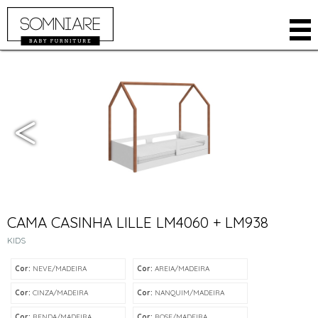
EMPRESA
PRODUTOS
AMBIENTES
ARMÁRIOS
LOJA ONLINE
BERÇOS
ONDE COMPRAR
CAMAS
ÁREA RESTRITA
CÔMODAS
CONTATO
KIDS
CAMA CASINHA LILLE LM4060 + LM938
IDIOMA
ACESSÓRIOS
KIDS
INGLÊS
Cor:
NEVE/MADEIRA
Cor:
AREIA/MADEIRA
ESPANHOL
Cor:
CINZA/MADEIRA
Cor:
NANQUIM/MADEIRA
Cor:
RENDA/MADEIRA
Cor:
ROSE/MADEIRA