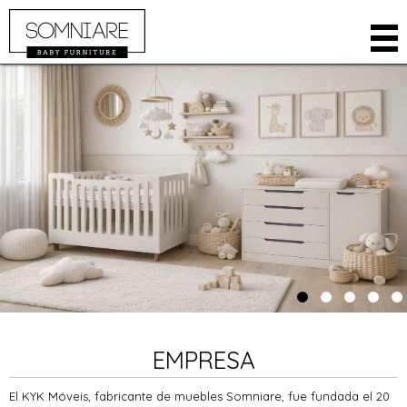
EMPRESA
PRODUCTOS
HABITACIONES
ARMARIOS
TIENDA ONLINE
CUNAS
PUNTOS DE VENTA
CAMAS
ÁREA RESTRINGIDA
CÓMODA
CONTACTO
KIDS
IDIOMA
ACCESORIOS
PORTUGUES
INGLÉS
EMPRESA
El KYK Móveis, fabricante de muebles Somniare, fue fundada el 20