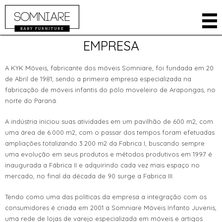
EMPRESA
EMPRESA
PRODUTOS
A KYK Móveis, fabricante dos móveis Somniare, foi fundada em 20
AMBIENTES
ARMÁRIOS
de Abril de 1981, sendo a primeira empresa especializada na
fabricação de móveis infantis do pólo moveleiro de Arapongas, no
LOJA ONLINE
BERÇOS
norte do Paraná.
ONDE COMPRAR
CAMAS
A indústria iniciou suas atividades em um pavilhão de 600 m2, com
ÁREA RESTRITA
CÔMODAS
uma área de 6.000 m2, com o passar dos tempos foram efetuadas
CONTATO
KIDS
ampliações totalizando 3.200 m2 da Fabrica I, buscando sempre
uma evolução em seus produtos e métodos produtivos em 1997 é
IDIOMA
ACESSÓRIOS
inaugurada a Fábrica II e adquirindo cada vez mais espaço no
INGLÊS
mercado, no final da década de 90 surge a Fabrica III.
ESPANHOL
Tendo como uma das políticas da empresa a integração com os
consumidores é criada em 2001 a Somniare Móveis Infanto Juvenis,
uma rede de lojas de varejo especializada em móveis e artigos