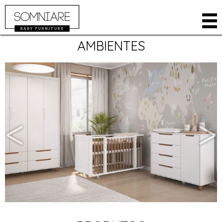
AMBIENTES
EMPRESA
PRODUTOS
AMBIENTES
ARMÁRIOS
LOJA ONLINE
BERÇOS
ONDE COMPRAR
CAMAS
ÁREA RESTRITA
CÔMODAS
CONTATO
KIDS
IDIOMA
ACESSÓRIOS
INGLÊS
ESPANHOL